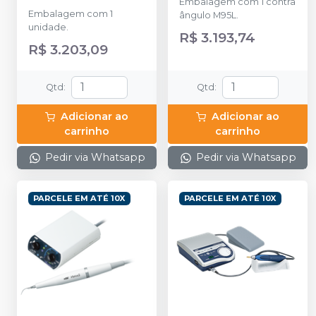
Embalagem com 1 contra
Embalagem com 1
ângulo M95L.
unidade.
R$ 3.193,74
R$ 3.203,09
Qtd
:
Qtd
:
Adicionar ao
Adicionar ao
carrinho
carrinho
Pedir via Whatsapp
Pedir via Whatsapp
PARCELE EM ATÉ 10X
PARCELE EM ATÉ 10X