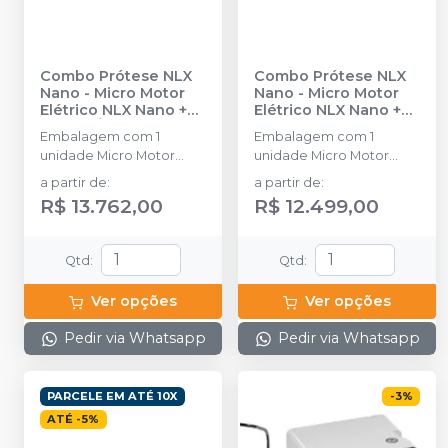
Combo Prótese NLX
Combo Prótese NLX
Nano - Micro Motor
Nano - Micro Motor
Elétrico NLX Nano +
Elétrico NLX Nano +
Contra Ângulo TI-
Adaptador + Contra
Embalagem com 1
Embalagem com 1
MAX X95L
-
NSK
Ângulo 1:5 com Led S-
unidade Micro Motor
unidade Micro Motor
MAX M95L
-
NSK
Elétrico NLX Nano, 1
Elétrico NLX Nano, 1
a partir de
:
a partir de
:
unidade Peça Adaptador
unidade Peça Adaptador
R$ 13.762,00
R$ 12.499,00
M4-B2, 1 unidade Contra
M4-B2, 1 unidade Contra
Ângulo TI- MAX X95L.
Ângulo S-MAX M95L
Qtd
:
Qtd
:
Ver opções
Ver opções
Pedir via Whatsapp
Pedir via Whatsapp
PARCELE EM ATÉ 10X
-
3
%
ATÉ
-
5
%