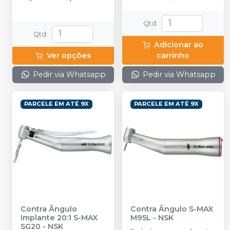
(Adaptador CA) (120V ou
230V)
Qtd
:
Qtd
:
Adicionar ao
Ver opções
carrinho
Pedir via Whatsapp
Pedir via Whatsapp
PARCELE EM ATÉ 9X
PARCELE EM ATÉ 9X
Contra Ângulo
Contra Ângulo S-MAX
Implante 20:1 S-MAX
M95L
-
NSK
SG20
-
NSK