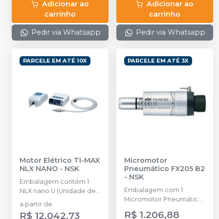
Adicionar ao
Adicionar ao
carrinho
carrinho
Pedir via Whatsapp
Pedir via Whatsapp
PARCELE EM ATÉ 10X
PARCELE EM ATÉ 3X
Motor Elétrico TI-MAX
Micromotor
NLX NANO
-
NSK
Pneumático FX205 B2
-
NSK
Embalagem contém 1
Embalagem com 1
NLX nano U (Unidade de
Micromotor Pneumático
Controle), 1 NLX nano
a partir de
:
FX205 B2.
(Micromotor), 1 NLX CD
R$ 1.206,88
R$ 12.042,73
(Cabo), 1 NLAC