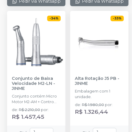
Pedir via Whatsapp
Pedir via Whatsapp
-
34
%
-
33
%
Conjunto de Baixa
Alta Rotação J5 PB
-
Velocidade M2-LN
-
JINME
JINME
Embalagem com 1
Conjunto contém Micro
unidade.
Motor M2-AM + Contro
de
:
R$ 1.980,00
por
:
Ângulo M2-CA + Peça
de
:
R$ 2.210,00
por
:
R$ 1.326,44
Reta M2-SH.
R$ 1.457,45