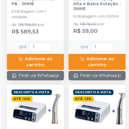
PB
-
JINME
Alta e Baixa Rotação
-
JINME
Embalagem com 1
Embalagem com 300ml
unidade.
de
:
R$ 78,00
por
:
de
:
R$ 795,00
por
:
R$ 59,00
R$ 589,53
Qtd
:
Qtd
:
Adicionar ao
Adicionar ao
carrinho
carrinho
Pedir via Whatsapp
Pedir via Whatsapp
DESCONTO À VISTA
DESCONTO À VISTA
ATÉ
-
14
%
ATÉ
-
13
%