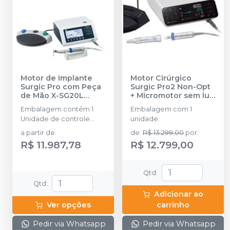
Motor de Implante
Motor Cirúrgico
Surgic Pro com Peça
Surgic Pro2 Non-Opt
de Mão X-SG20L
+ Micromotor sem luz
(Óptico)
-
NSK
SG80M
-
NSK
Embalagem contém 1
Embalagem com 1
Unidade de controle
unidade.
com armazenamento de
a partir de
:
de
:
R$ 13.299,00
por
:
dados, Micromotor LED
R$ 11.987,78
R$ 12.799,00
SGL70M, Pedal de
controle FC-78, Peça de
mão óptica, X-DSG20L
Qtd
:
(Redução 20:1) Tudo de
Qtd
:
irrigação (5 peças) e
Adicionar ao
outros acessórios.
Ver opções
carrinho
Voltagens 110V e 220V
Pedir via Whatsapp
Pedir via Whatsapp