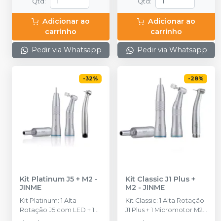
Qtd
:
Qtd
:
Adicionar ao
Adicionar ao
carrinho
carrinho
Pedir via Whatsapp
Pedir via Whatsapp
-
32
%
-
28
%
Kit Platinum J5 + M2
-
Kit Classic J1 Plus +
JINME
M2
-
JINME
Kit Platinum: 1 Alta
Kit Classic: 1 Alta Rotação
Rotação J5 com LED + 1
J1 Plus + 1 Micromotor M2
Micromotor M2 + 1 Peça
+ 1 Peça Reta M2 + 1