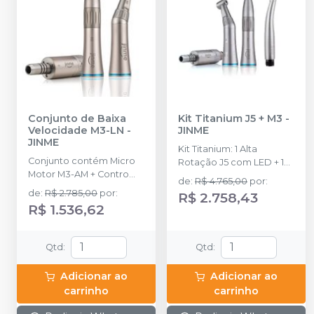
Conjunto de Baixa
Kit Titanium J5 + M3
-
Velocidade M3-LN
-
JINME
JINME
Kit Titanium: 1 Alta
Conjunto contém Micro
Rotação J5 com LED + 1
Motor M3-AM + Contro
Micromotor M3 + 1 Peça
de
:
R$ 4.765,00
por
:
Ângulo M3-CA + Peça
Reta M3 + 1 Contra-ângulo
de
:
R$ 2.785,00
por
:
R$ 2.758,43
Reta M3-SH.
M3 + 1 Mochila para
R$ 1.536,62
notebook + 1 Case de
Alumínio + 1 Óleo
Lubrificante .
Qtd
:
Qtd
:
Adicionar ao
Adicionar ao
carrinho
carrinho