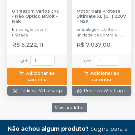
Ultrassom Varios 370
Motor para Prótese
- Não Óptico Bivolt
-
Ultimate XL (GT) 220V
NSK
-
NSK
Embalagem com 1
Embalagem contém, 1
unidade
unidade de Controle, 1
peça de Mão, 1 pedal de
R$ 5.222,11
R$ 7.037,00
controle, 1 suporte de
peça de mão. Voltagem
230V.
Qtd
:
Qtd
:
Adicionar ao
Adicionar ao
carrinho
carrinho
Pedir via Whatsapp
Pedir via Whatsapp
Mais produtos
Não achou algum produto?
Sugira para a