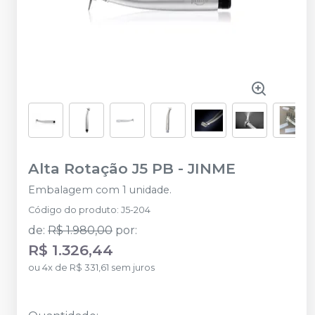
Alta Rotação J5 PB
-
JINME
Embalagem com 1 unidade.
Código do produto
:
J5-204
de
:
R$ 1.980,00
por
:
R$ 1.326,44
ou
4
x
de
R$ 331,61
sem juros