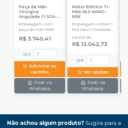
Peça de Mão
Motor Elétrico TI-
K
Cirúrgica
MAX NLX NANO
-
P
Angulada 1:1 SGA-
NSK
B
ES
-
NSK
Embalagem com 1
Embalagem contém 1
E
peça de mão H263.
NLX nano U (Unidade
A
de Controle), 1 NLX
P
R$ 3.740,41
a partir de
:
R
nano (Micromotor), 1
â
R$ 12.042,73
NLX CD (Cabo), 1 NLAC
P
(Adaptador CA) (120V
M
Qtd
:
ou 230V)
a
Qtd
:
L
Adicionar ao
S
carrinho
Ver opções
Pedir via
Pedir via
Whatsapp
Whatsapp
Não achou algum produto?
Sugira para a