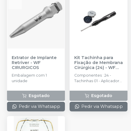
Extrator de Implante
Kit Tachinha para
Retriver
-
WF
Fixação de Membrana
CIRURGICOS
Cirúrgica (24)
-
WF
CIRURGICOS
Embalagem com 1
Componentes : 24 -
unidade
Tachinhas 01 - Aplicador
Anatômico, 01 - Estojo
exclusivo em aço
Esgotado
Esgotado
inoxidável
Pedir via Whatsapp
Pedir via Whatsapp