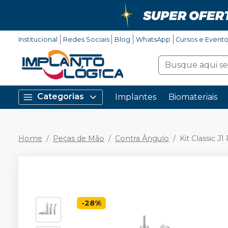
Institucional
Redes Sociais
Blog
WhatsApp
Cursos e Event
Categorias
Implantes
Biomateriais
Home
Peças de Mão
Contra Ângulo
Kit Classic J1
-
28
%