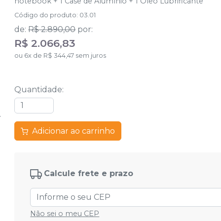
notebook + 1 Case de Alumínio + 1 Óleo Lubrificante
Código do produto
:
03.01
de
:
R$ 2.890,00
por
:
R$ 2.066,83
ou
6
x
de
R$ 344,47
sem juros
Quantidade
:
Adicionar ao carrinho
Calcule frete e prazo
Não sei o meu CEP