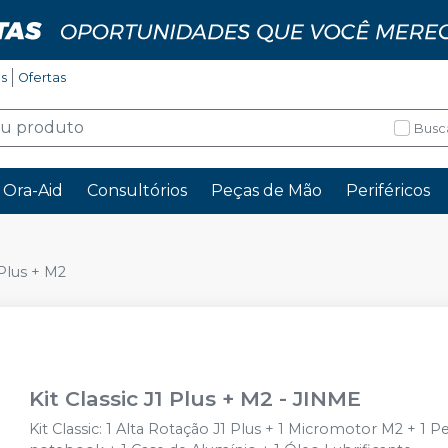
os
Ofertas
Busc
Ora-Aid
Consultórios
Peças de Mão
Periféricos
 Plus + M2
Kit Classic J1 Plus + M2
-
JINME
Kit Classic: 1 Alta Rotação J1 Plus + 1 Micromotor M2 + 1