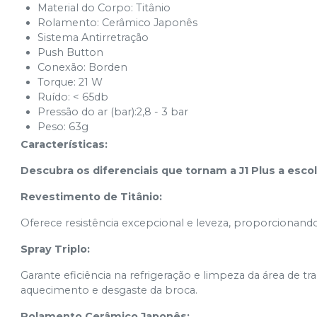
Material do Corpo: Titânio
Rolamento: Cerâmico Japonês
Sistema Antirretração
Push Button
Conexão: Borden
Torque: 21 W
Ruído: < 65db
Pressão do ar (bar):2,8 - 3 bar
Peso: 63g
Características:
Descubra os diferenciais que tornam a J1 Plus a escolh
Revestimento de Titânio:
Oferece resistência excepcional e leveza, proporcionand
Spray Triplo:
Garante eficiência na refrigeração e limpeza da área de 
aquecimento e desgaste da broca.
Rolamento Cerâmico Japonês: