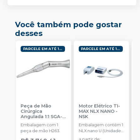
Você também pode gostar
desses
PARCELE EM ATÉ 10X
PARCELE EM ATÉ 10X
Peça de Mão
Motor Elétrico TI-
K
Cirúrgica
MAX NLX NANO
-
P
Angulada 1:1 SGA-
NSK
B
ES
-
NSK
Embalagem com 1
Embalagem contém 1
E
peça de mão H263.
NLX nano U (Unidade
A
de Controle), 1 NLX
P
a partir de
: