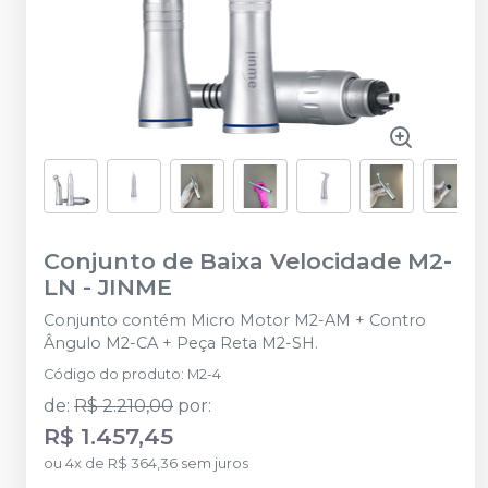
Conjunto de Baixa Velocidade M2-
LN
-
JINME
Conjunto contém Micro Motor M2-AM + Contro
Ângulo M2-CA + Peça Reta M2-SH.
Código do produto
:
M2-4
de
:
R$ 2.210,00
por
:
R$ 1.457,45
ou
4
x
de
R$ 364,36
sem juros