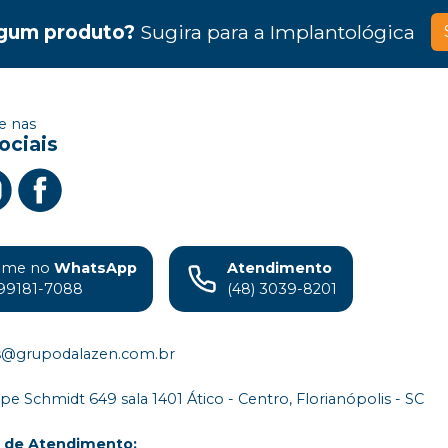
gum produto?
Sugira para a
Implantológica
 nas
ociais
ame no
WhatsApp
Atendimento
99181-7088
(48) 3039-8201
s@grupodalazen.com.br
ipe Schmidt 649 sala 1401 Ático - Centro, Florianópolis - SC
o de Atendimento
: