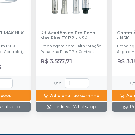
TI-MAX NLX
Kit Acadêmico Pro Pana-
Contra 
Max Plus FX B2
-
NSK
-
NSK
m 1 NLX
Embalagem com 1 Alta rotação
Embalage
 Controle), 1
Pana Max Plus PB + Contra
ângulo M
, 1 NLX
ângulo FX23 PB + Peça reta
R$ 3.557,71
R$ 3.1
FX65 + Micro motor FX205 e
3
acompanha 1 Lubrificante Pana
Spray
Qtd
:
Q
pções
Adicionar ao carrinho
Adi
 Whatsapp
Pedir via Whatsapp
Pe