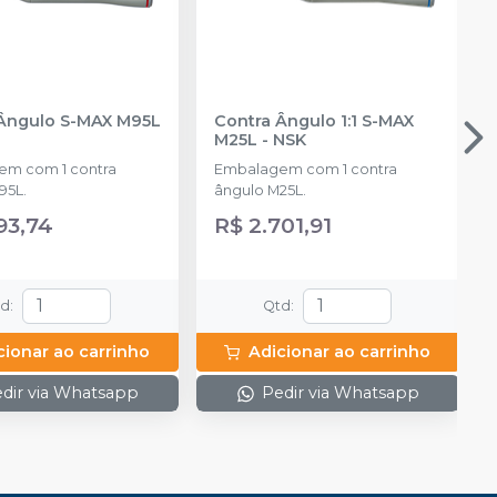
Ângulo S-MAX M95L
Contra Ângulo 1:1 S-MAX
M25L
-
NSK
m com 1 contra
Embalagem com 1 contra
95L.
ângulo M25L.
93,74
R$ 2.701,91
td
:
Qtd
:
cionar ao carrinho
Adicionar ao carrinho
dir via Whatsapp
Pedir via Whatsapp