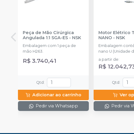
Peça de Mão Cirúrgica
Motor Elétrico 
Angulada 1:1 SGA-ES
-
NSK
NANO
-
NSK
Embalagem com 1 peça de
Embalagem conté
mão H263.
nano U (Unidade de
NLX nano (Micromotor)
R$ 3.740,41
a partir de
:
CD (Cabo), 1 NLAC (Adaptador
R$ 12.042,7
CA) (120V ou 230V)
Qtd
:
Qtd
:
Adicionar ao carrinho
Ver o
Pedir via Whatsapp
Pedir via