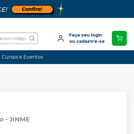
Faça seu login
ar por código
ou cadastre-se
Cursos e Eventos
ão
-
JINME