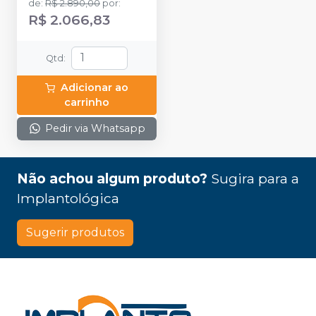
de
:
R$ 2.890,00
por
:
Contra-ângulo M2 + 1
R$ 2.066,83
Mochila para notebook +
1 Case de Alumínio + 1
Óleo Lubrificante
Qtd
:
Adicionar ao
carrinho
Pedir via Whatsapp
Não achou algum produto?
Sugira para a
Implantológica
Sugerir produtos