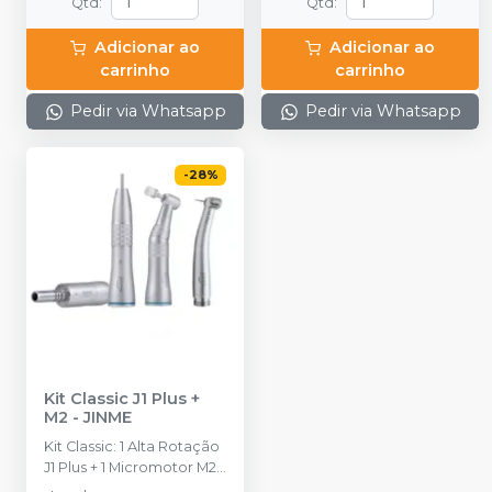
Qtd
:
Qtd
:
Adicionar ao
Adicionar ao
carrinho
carrinho
Pedir via Whatsapp
Pedir via Whatsapp
-
28
%
Kit Classic J1 Plus +
M2
-
JINME
Kit Classic: 1 Alta Rotação
J1 Plus + 1 Micromotor M2
+ 1 Peça Reta M2 + 1