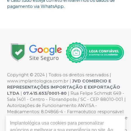
e caso tudo esteja correto enviaremos os dados de
pagamento via WhatsApp.
Copyright © 2024 | Todos os direitos reservados |
www.implantologica.com.br |
JVD COMERCIO E
REPRESENTAÇÕES IMPORTAÇÃO E EXPORTAÇÃO
LTDA
|
07.415.653/0001-80
| Rua Felipe Schmidt 649 -
Sala 1401 - Centro - Florianópolis / SC - CEP 88010-001 |
Autorizações de Funcionamento ANVISA -
Medicamentos: 8.04866-4 - Farmacêutico responsável:
Patricia Dalazen. CRF/SC nº 15678| Política de Privacidade
Implantológica
usa cookies para personalizar
e Segurança - Fotos meramente ilustrativas - Os preços
anúncios e melhorar a sua experiência no site. Ao
e condições da loja virtual estão sujeitos a alterações. Em