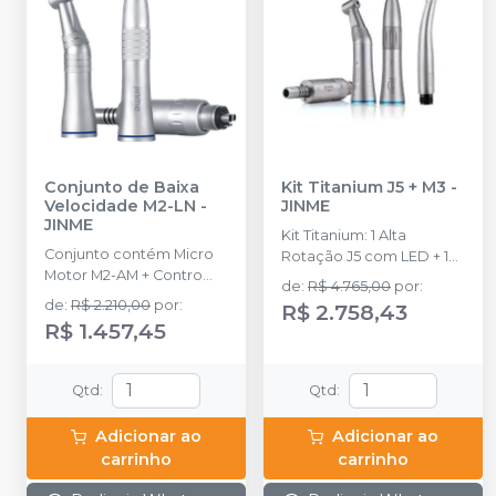
Conjunto de Baixa
Kit Titanium J5 + M3
-
Velocidade M2-LN
-
JINME
JINME
Kit Titanium: 1 Alta
Conjunto contém Micro
Rotação J5 com LED + 1
Motor M2-AM + Contro
Micromotor M3 + 1 Peça
de
:
R$ 4.765,00
por
:
Ângulo M2-CA + Peça
Reta M3 + 1 Contra-ângulo
de
:
R$ 2.210,00
por
:
R$ 2.758,43
Reta M2-SH.
M3 + 1 Mochila para
R$ 1.457,45
notebook + 1 Case de
Alumínio + 1 Óleo
Lubrificante .
Qtd
:
Qtd
:
Adicionar ao
Adicionar ao
carrinho
carrinho