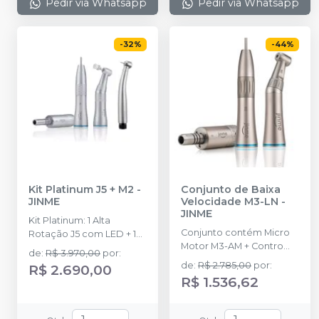
Pedir via Whatsapp
Pedir via Whatsapp
-
32
%
-
44
%
Kit Platinum J5 + M2
-
Conjunto de Baixa
JINME
Velocidade M3-LN
-
JINME
Kit Platinum: 1 Alta
Conjunto contém Micro
Rotação J5 com LED + 1
Motor M3-AM + Contro
Micromotor M2 + 1 Peça
de
:
R$ 3.970,00
por
:
Ângulo M3-CA + Peça
Reta M2 + 1 Contra-ângulo
de
:
R$ 2.785,00
por
:
R$ 2.690,00
Reta M3-SH.
M2 + 1 Mochila para
R$ 1.536,62
notebook + 1 Case de
Alumínio + 1 Óleo
Lubrificante .