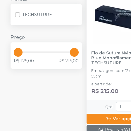
TECHSUTURE
Preço
Fio de Sutura Nyl
Blue Monofilamen
R$ 125,00
R$ 215,00
TECHSUTURE
Embalagem com 12 u
55cm.
a partir de
:
R$ 215,00
Qtd
:
Ver opç
Pedir via W