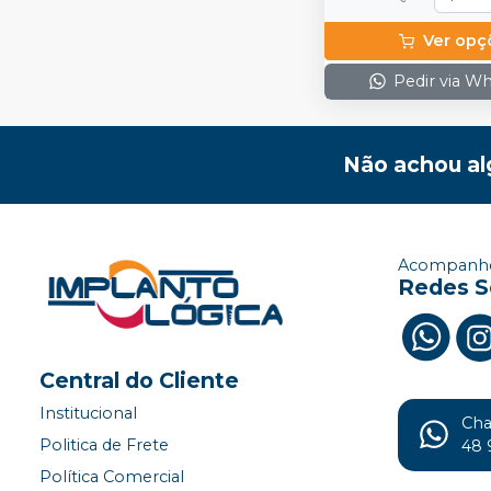
Ver opç
Pedir via W
Não achou al
Acompanhe
Redes S
Central do Cliente
Institucional
Ch
Politica de Frete
48 
Política Comercial