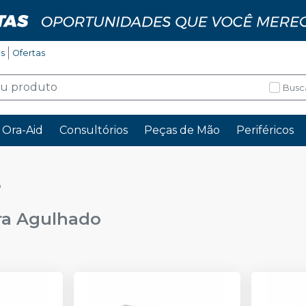
os
Ofertas
Busc
Ora-Aid
Consultórios
Peças de Mão
Periféricos
o
ra Agulhado