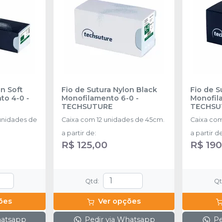
on Soft
Fio de Sutura Nylon Black
Fio de S
to 4-0
-
Monofilamento 6-0
-
Monofil
TECHSUTURE
TECHSU
nidades de
Caixa com 12 unidades de 45cm.
Caixa com
a partir de
:
a partir d
R$ 125,00
R$ 190
Qtd
:
Q
ões
Ver opções
hatsapp
Pedir via Whatsapp
Pe