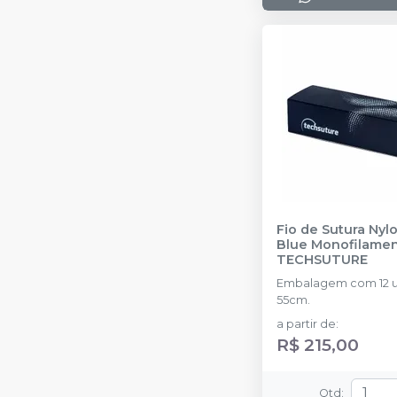
Fio de Sutura Nyl
Blue Monofilamen
TECHSUTURE
Embalagem com 12 u
55cm.
a partir de
:
R$ 215,00
Qtd
: