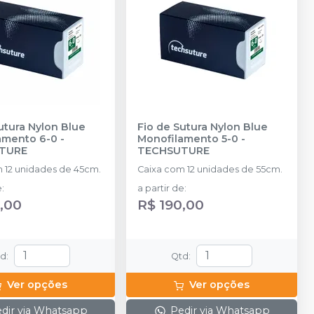
utura Nylon Blue
Fio de Sutura Nylon Blue
amento 6-0
-
Monofilamento 5-0
-
TURE
TECHSUTURE
 12 unidades de 45cm.
Caixa com 12 unidades de 55cm.
e
:
a partir de
:
,00
R$ 190,00
td
:
Qtd
:
Ver opções
Ver opções
dir via Whatsapp
Pedir via Whatsapp