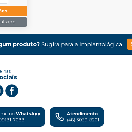
ões
hatsapp
gum produto?
Sugira para a
Implantológica
 nas
ociais
ame no
WhatsApp
Atendimento
99181-7088
(48) 3039-8201