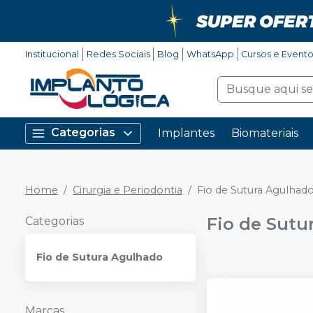
Institucional
Redes Sociais
Blog
WhatsApp
Cursos e Event
Categorias
Implantes
Biomateriais
Home
Cirurgia e Periodontia
Fio de Sutura Agulhad
Fio de Sutu
Categorias
Fio de Sutura Agulhado
Marcas