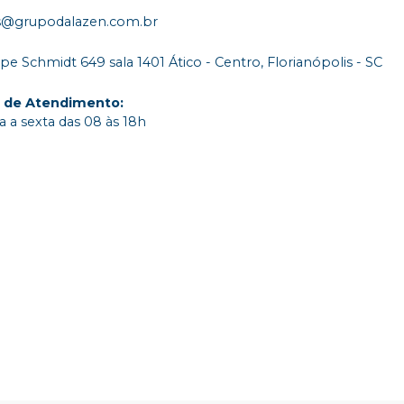
s@grupodalazen.com.br
ipe Schmidt 649 sala 1401 Ático - Centro, Florianópolis - SC
o de Atendimento
:
 a sexta das 08 às 18h