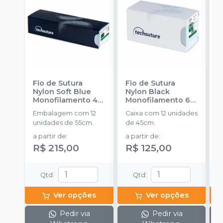
Fio de Sutura
Fio de Sutura
F
Nylon Soft Blue
Nylon Black
N
Monofilamento 4-
Monofilamento 6-
M
0
-
TECHSUTURE
0
-
TECHSUTURE
-
Embalagem com 12
Caixa com 12 unidades
C
unidades de 55cm.
de 45cm.
d
a partir de
:
a partir de
:
a
R$ 215,00
R$ 125,00
R
Qtd
:
Qtd
:
Ver opções
Ver opções
Pedir via
Pedir via