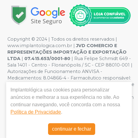
Copyright © 2024 | Todos os direitos reservados |
www.implantologica.com.br |
JVD COMERCIO E
REPRESENTAÇÕES IMPORTAÇÃO E EXPORTAÇÃO
LTDA
|
07.415.653/0001-80
| Rua Felipe Schmidt 649 -
Sala 1401 - Centro - Florianópolis / SC - CEP 88010-001 |
Autorizações de Funcionamento ANVISA -
Medicamentos: 8.04866-4 - Farmacêutico responsável:
Patricia Dalazen. CRF/SC nº 15678| Política de Privacidade
Implantológica
usa cookies para personalizar
e Segurança - Fotos meramente ilustrativas - Os preços
e condições da loja virtual estão sujeitos a alterações. Em
anúncios e melhorar a sua experiência no site. Ao
caso de divergência de preços no site, o valor válido é o
continuar navegando, você concorda com a nossa
do Carrinho de Compra. Não vendemos por atacado
Política de Privacidade
.
por isso nos reservamos o direito de não atender
compras de grandes volumes pelo site.
continuar e fechar