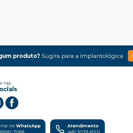
gum produto?
Sugira para a
Implantológica
 nas
ociais
ame no
WhatsApp
Atendimento
99181-7088
(48) 3039-8201