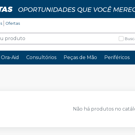
os
Ofertas
Busc
Ora-Aid
Consultórios
Peças de Mão
Periféricos
Não há produtos no catál