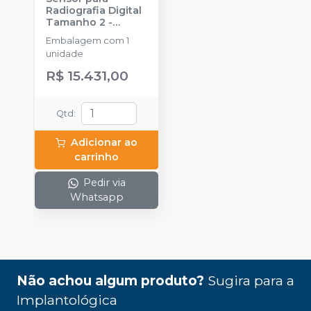
Radiografia Digital
Tamanho 2
-
SAEVO
Embalagem com 1
unidade
R$ 15.431,00
Qtd
:
Adicionar ao
carrinho
Pedir via
Whatsapp
Não achou algum produto?
Sugira para a
Implantológica