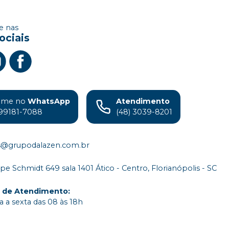
 nas
ociais
ame no
WhatsApp
Atendimento
99181-7088
(48) 3039-8201
s@grupodalazen.com.br
ipe Schmidt 649 sala 1401 Ático - Centro, Florianópolis - SC
o de Atendimento
:
 a sexta das 08 às 18h