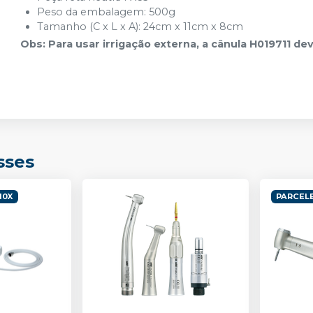
Peso da embalagem: 500g
Tamanho (C x L x A): 24cm x 11cm x 8cm
Obs: Para usar irrigação externa, a cânula H019711 d
sses
10X
PARCELE