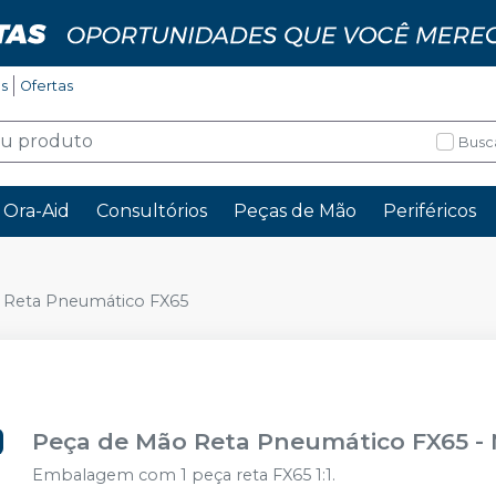
os
Ofertas
Busc
Ora-Aid
Consultórios
Peças de Mão
Periféricos
 Reta Pneumático FX65
Peça de Mão Reta Pneumático FX65
-
Embalagem com 1 peça reta FX65 1:1.