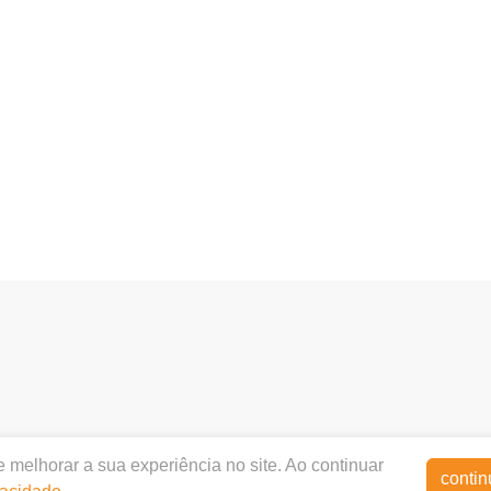
implantologica.com.br |
JVD COMERCIO E REPRESENTAÇÕE
 melhorar a sua experiência no site. Ao continuar
01 - Centro - Florianópolis / SC - CEP 88010-001 | Autorizaç
contin