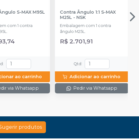
Ângulo S-MAX M95L
Contra Ângulo 1:1 S-MAX
M25L
-
NSK
m com 1 contra
Embalagem com 1 contra
95L.
ângulo M25L.
93,74
R$ 2.701,91
td
:
Qtd
:
cionar ao carrinho
Adicionar ao carrinho
dir via Whatsapp
Pedir via Whatsapp
Sugerir produtos