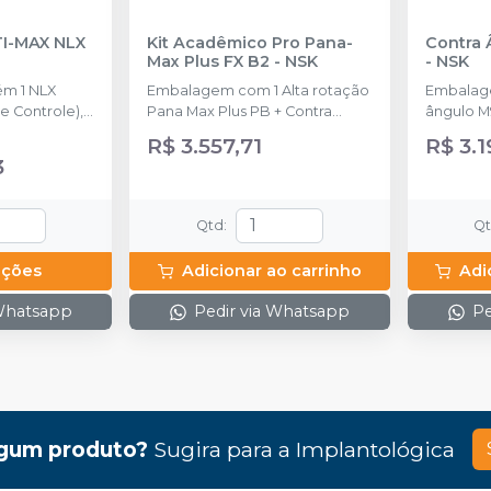
TI-MAX NLX
Kit Acadêmico Pro Pana-
Contra 
Max Plus FX B2
-
NSK
-
NSK
m 1 NLX
Embalagem com 1 Alta rotação
Embalage
 Controle), 1
Pana Max Plus PB + Contra
ângulo M
, 1 NLX
ângulo FX23 PB + Peça reta
R$ 3.557,71
R$ 3.1
FX65 + Micro motor FX205 e
3
acompanha 1 Lubrificante Pana
Spray
Qtd
:
Q
pções
Adicionar ao carrinho
Adi
 Whatsapp
Pedir via Whatsapp
Pe
gum produto?
Sugira para a
Implantológica