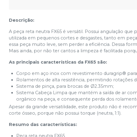
Descrição:
A peça reta neutra FX65 é versátil. Possui angulação que 
utilizada em pequenos cortes e desgastes, tanto em peç
essa peça muito leve, sem perder a eficiência. Dessa f
Mais ainda, por não ter cantos a limpeza é facilitada por
As principais características da FX65 são:
Corpo em aço inox com revestimento duragrip® para
Rolamentos de alta resistência, permitindo rotações 
Sistema de pinça, para brocas de Ø2.35mm;
Sistema Cabeça Limpa que mantém a saída de ar compri
orgânico na peça, e consequente perda dos rolamento
Apesar da grande versatilidade, este produto não é reco
corte ósseo, porque não possui torque (neutra, 1:1).
Resumo das características:
Peça reta neutra FX65