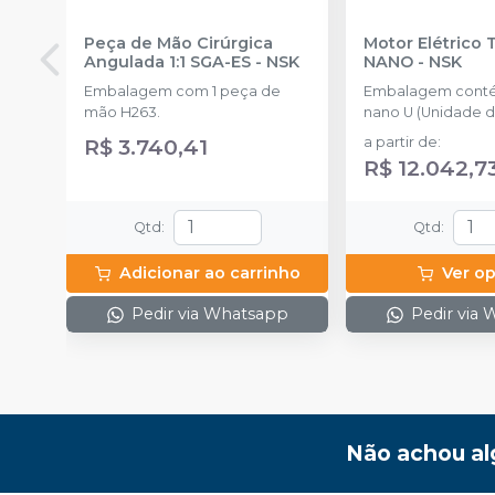
Peça de Mão Cirúrgica
Motor Elétrico 
Angulada 1:1 SGA-ES
-
NSK
NANO
-
NSK
Embalagem com 1 peça de
Embalagem conté
mão H263.
nano U (Unidade de
NLX nano (Micromotor)
R$ 3.740,41
a partir de
:
CD (Cabo), 1 NLAC (Adaptador
R$ 12.042,7
CA) (120V ou 230V)
Qtd
:
Qtd
:
Adicionar ao carrinho
Ver o
Pedir via Whatsapp
Pedir via
Não achou al