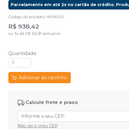
Parcelamento em até 2x no cartão de crédito. Prod
Código do produto
:
H1014002
R$ 938,42
ou
3
x
de
R$ 312,81
sem juros
Quantidade
:
Adicionar ao carrinho
Calcule frete e prazo
Não sei o meu CEP