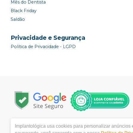
Mês do Dentista
Black Friday
Saldão
Privacidade e Segurança
Política de Privacidade - LGPD
Copyright © 2024 | Todos os direitos reservados | www.
Implantológica
usa cookies para personalizar anúncios e
07.415.653/0001-80
| Rua Felipe Schmidt 649 - Sala 14