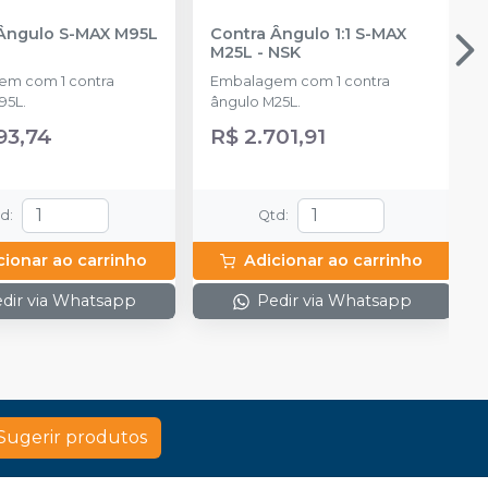
Ângulo S-MAX M95L
Contra Ângulo 1:1 S-MAX
M25L
-
NSK
m com 1 contra
Embalagem com 1 contra
95L.
ângulo M25L.
93,74
R$ 2.701,91
td
:
Qtd
:
cionar ao carrinho
Adicionar ao carrinho
dir via Whatsapp
Pedir via Whatsapp
Sugerir produtos