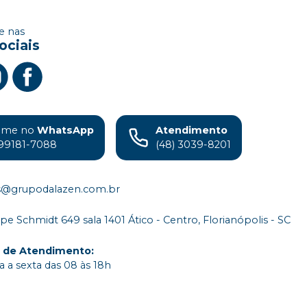
 nas
ociais
ame no
WhatsApp
Atendimento
99181-7088
(48) 3039-8201
s@grupodalazen.com.br
ipe Schmidt 649 sala 1401 Ático - Centro, Florianópolis - SC
o de Atendimento
:
 a sexta das 08 às 18h