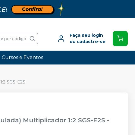
Faça seu login
ar por código
ou cadastre-se
Cursos e Eventos
 1:2 SGS-E2S
lada) Multiplicador 1:2 SGS-E2S
-