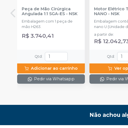
Peça de Mão Cirúrgica
Motor Elétrico 
Angulada 1:1 SGA-ES
-
NSK
NANO
-
NSK
Embalagem com 1 peça de
Embalagem conté
mão H263.
nano U (Unidade de
NLX nano (Micromotor)
R$ 3.740,41
a partir de
:
CD (Cabo), 1 NLAC (Adaptador
R$ 12.042,7
CA) (120V ou 230V)
Qtd
:
Qtd
:
Adicionar ao carrinho
Ver o
Pedir via Whatsapp
Pedir via
Não achou al