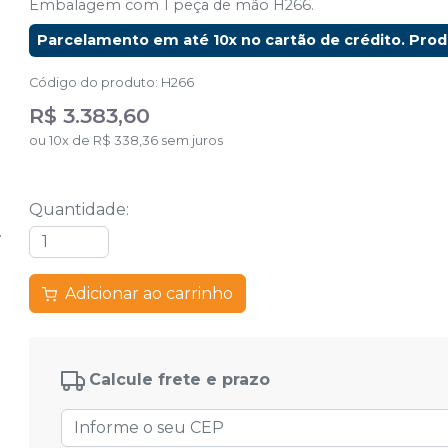
Embalagem com 1 peça de mão H266.
Parcelamento em até 10x no cartão de crédito. Pro
Código do produto
:
H266
R$ 3.383,60
ou
10
x
de
R$ 338,36
sem juros
Quantidade
:
Adicionar ao carrinho
Calcule frete e prazo