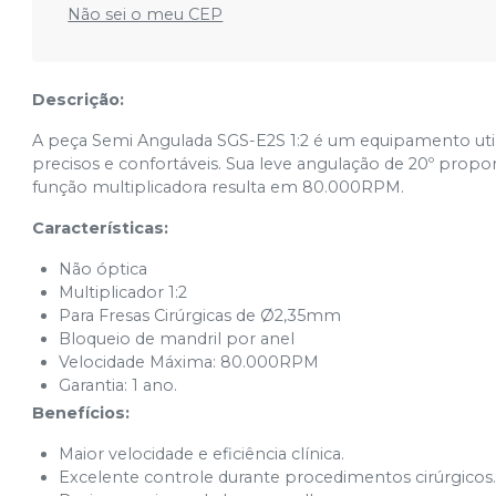
Não sei o meu CEP
Descrição:
A peça Semi Angulada SGS-E2S 1:2 é um equipamento utili
precisos e confortáveis. Sua leve angulação de 20º propo
função multiplicadora resulta em 80.000RPM.
Características:
Não óptica
Multiplicador 1:2
Para Fresas Cirúrgicas de Ø2,35mm
Bloqueio de mandril por anel
Velocidade Máxima: 80.000RPM
Garantia: 1 ano.
Benefícios:
Maior velocidade e eficiência clínica.
Excelente controle durante procedimentos cirúrgicos