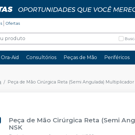
os
Ofertas
Busc
Ora-Aid
Consultórios
Peças de Mão
Periféricos
a
Peça de Mão Cirúrgica Reta (Semi Angulada) Multiplicador
Peça de Mão Cirúrgica Reta (Semi Angu
NSK