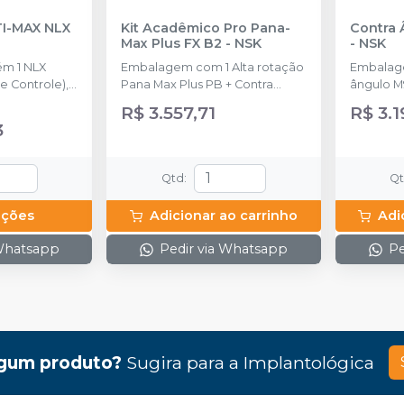
TI-MAX NLX
Kit Acadêmico Pro Pana-
Contra 
Max Plus FX B2
-
NSK
-
NSK
m 1 NLX
Embalagem com 1 Alta rotação
Embalage
 Controle), 1
Pana Max Plus PB + Contra
ângulo M
, 1 NLX
ângulo FX23 PB + Peça reta
R$ 3.557,71
R$ 3.1
FX65 + Micro motor FX205 e
3
acompanha 1 Lubrificante Pana
Spray
Qtd
:
Q
pções
Adicionar ao carrinho
Adi
 Whatsapp
Pedir via Whatsapp
Pe
gum produto?
Sugira para a
Implantológica