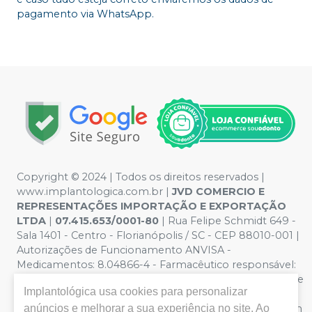
pagamento via WhatsApp.
Copyright © 2024 | Todos os direitos reservados |
www.implantologica.com.br |
JVD COMERCIO E
REPRESENTAÇÕES IMPORTAÇÃO E EXPORTAÇÃO
LTDA
|
07.415.653/0001-80
| Rua Felipe Schmidt 649 -
Sala 1401 - Centro - Florianópolis / SC - CEP 88010-001 |
Autorizações de Funcionamento ANVISA -
Medicamentos: 8.04866-4 - Farmacêutico responsável:
Patricia Dalazen. CRF/SC nº 15678| Política de Privacidade
Implantológica
usa cookies para personalizar
e Segurança - Fotos meramente ilustrativas - Os preços
e condições da loja virtual estão sujeitos a alterações. Em
anúncios e melhorar a sua experiência no site. Ao