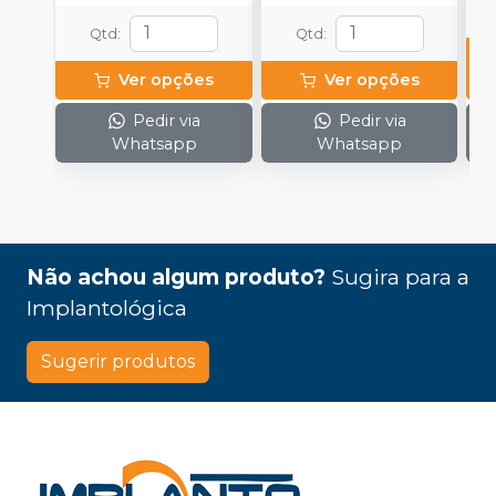
Qtd
:
Qtd
:
Ver opções
Ver opções
Pedir via
Pedir via
Whatsapp
Whatsapp
Não achou algum produto?
Sugira para a
Implantológica
Sugerir produtos