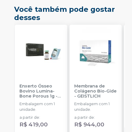
Você também pode gostar
desses
Enxerto Ósseo
Membrana de
E
Bovino Lumina-
Colágeno Bio-Gide
L
Bone Porous 1g
-
-
GEISTLICH
B
CRITERIA
C
Embalagem com 1
Embalagem com 1
E
unidade.
unidade.
u
m
a partir de
:
a partir de
:
R
R$ 419,00
R$ 944,00