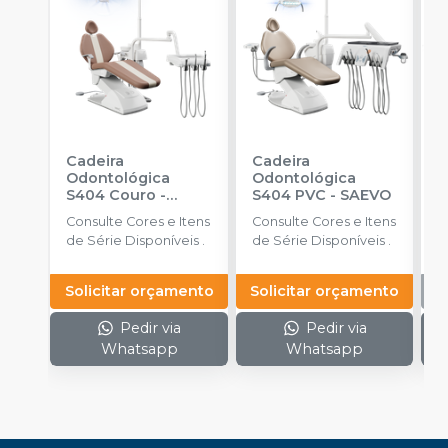
Cadeira
Cadeira
C
Odontológica
Odontológica
O
S404 Couro
-
S404 PVC
-
SAEVO
S
SAEVO
Consulte Cores e Itens
Consulte Cores e Itens
C
de Série Disponíveis .
de Série Disponíveis .
d
Solicitar orçamento
Solicitar orçamento
Pedir via
Pedir via
Whatsapp
Whatsapp